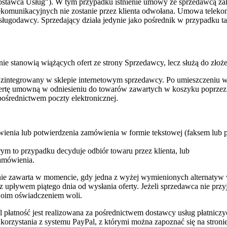
tawca Usług"). W tym przypadku istnienie umowy ze sprzedawcą zal
elekomunikacyjnych nie zostanie przez klienta odwołana. Umowa tel
godawcy. Sprzedający działa jedynie jako pośrednik w przypadku t
 stanowią wiążących ofert ze strony Sprzedawcy, lecz służą do złożen
e zintegrowany w sklepie internetowym sprzedawcy. Po umieszczeniu 
ofertę umowną w odniesieniu do towarów zawartych w koszyku poprzez
 pośrednictwem poczty elektronicznej.
ienia lub potwierdzenia zamówienia w formie tekstowej (faksem lub p
ym to przypadku decyduje odbiór towaru przez klienta, lub
zamówienia.
anie zawarta w momencie, gdy jedna z wyżej wymienionych alternatyw w
 z upływem piątego dnia od wysłania oferty. Jeżeli sprzedawca nie przy
 swoim oświadczeniem woli.
łatność jest realizowana za pośrednictwem dostawcy usług płatniczych
orzystania z systemu PayPal, z którymi można zapoznać się na stron