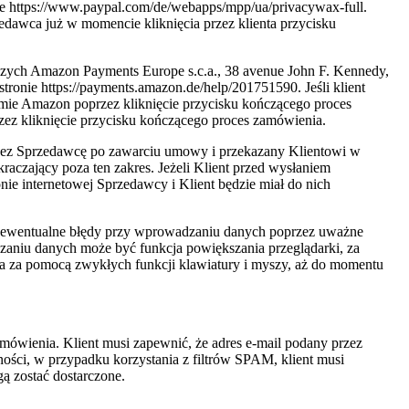
onie https://www.paypal.com/de/webapps/mpp/ua/privacywax-full.
zedawca już w momencie kliknięcia przez klienta przycisku
czych Amazon Payments Europe s.c.a., 38 avenue John F. Kennedy,
onie https://payments.amazon.de/help/201751590. Jeśli klient
rmie Amazon poprzez kliknięcie przycisku kończącego proces
zez kliknięcie przycisku kończącego proces zamówienia.
rzez Sprzedawcę po zawarciu umowy i przekazany Klientowi w
raczający poza ten zakres. Jeżeli Klient przed wysłaniem
e internetowej Sprzedawcy i Klient będzie miał do nich
 ewentualne błędy przy wprowadzaniu danych poprzez uważne
aniu danych może być funkcja powiększania przeglądarki, za
ia za pomocą zwykłych funkcji klawiatury i myszy, aż do momentu
amówienia. Klient musi zapewnić, że adres e-mail podany przez
ności, w przypadku korzystania z filtrów SPAM, klient musi
gą zostać dostarczone.