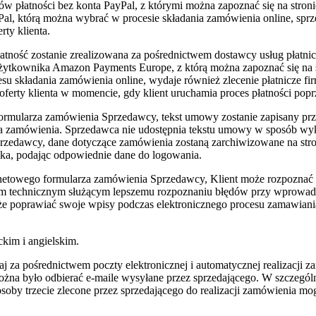
unków płatności bez konta PayPal, z którymi można zapoznać się na str
yPal, którą można wybrać w procesie składania zamówienia online, spr
ty klienta.
ność zostanie zrealizowana za pośrednictwem dostawcy usług płatni
tkownika Amazon Payments Europe, z którą można zapoznać się na str
u składania zamówienia online, wydaje również zlecenie płatnicze fi
ferty klienta w momencie, gdy klient uruchamia proces płatności popr
formularza zamówienia Sprzedawcy, tekst umowy zostanie zapisany p
ienta zamówienia. Sprzedawca nie udostępnia tekstu umowy w sposób wyk
zedawcy, dane dotyczące zamówienia zostaną zarchiwizowane na stroni
ika, podając odpowiednie dane do logowania.
netowego formularza zamówienia Sprzedawcy, Klient może rozpoznać
iem technicznym służącym lepszemu rozpoznaniu błędów przy wprowadz
oże poprawiać swoje wpisy podczas elektronicznego procesu zamawian
kim i angielskim.
 za pośrednictwem poczty elektronicznej i automatycznej realizacji z
można było odbierać e-maile wysyłane przez sprzedającego. W szczegól
soby trzecie zlecone przez sprzedającego do realizacji zamówienia mo