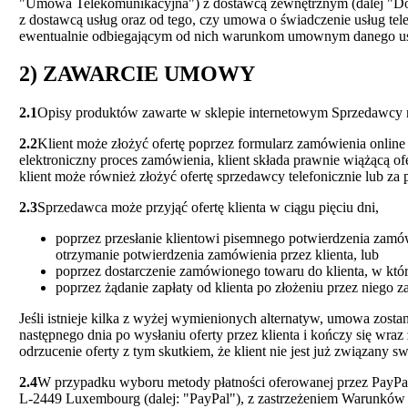
"Umowa Telekomunikacyjna") z dostawcą zewnętrznym (dalej "Dos
z dostawcą usług oraz od tego, czy umowa o świadczenie usług t
ewentualnie odbiegającym od nich warunkom umownym danego usłu
2) ZAWARCIE UMOWY
2.1
Opisy produktów zawarte w sklepie internetowym Sprzedawcy nie
2.2
Klient może złożyć ofertę poprzez formularz zamówienia onlin
elektroniczny proces zamówienia, klient składa prawnie wiążącą 
klient może również złożyć ofertę sprzedawcy telefonicznie lub za
2.3
Sprzedawca może przyjąć ofertę klienta w ciągu pięciu dni,
poprzez przesłanie klientowi pisemnego potwierdzenia zamów
otrzymanie potwierdzenia zamówienia przez klienta, lub
poprzez dostarczenie zamówionego towaru do klienta, w któr
poprzez żądanie zapłaty od klienta po złożeniu przez niego 
Jeśli istnieje kilka z wyżej wymienionych alternatyw, umowa zost
następnego dnia po wysłaniu oferty przez klienta i kończy się wraz
odrzucenie oferty z tym skutkiem, że klient nie jest już związany
2.4
W przypadku wyboru metody płatności oferowanej przez PayPal p
L-2449 Luxembourg (dalej: "PayPal"), z zastrzeżeniem Warunków k