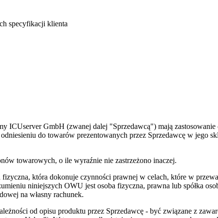
 specyfikacji klienta
my ICUserver GmbH (zwanej dalej "Sprzedawcą") mają zastosowanie 
w odniesieniu do towarów prezentowanych przez Sprzedawcę w jego sk
ów towarowych, o ile wyraźnie nie zastrzeżono inaczej.
yczna, która dokonuje czynności prawnej w celach, które w przeważaj
umieniu niniejszych OWU jest osoba fizyczna, prawna lub spółka osob
odowej na własny rachunek.
leżności od opisu produktu przez Sprzedawcę - być związane z zawa