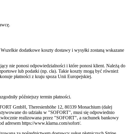
dawcę.
. Wszelkie dodatkowe koszty dostawy i wysyłki zostaną wskazane
cy nie ponosi odpowiedzialności i które ponosi klient. Należą do
importowe lub podatki (np. cła). Takie koszty mogą być również
konuje płatności z kraju spoza Unii Europejskiej.
godniły późniejszy termin płatności.
 SOFORT GmbH, Theresienhöhe 12, 80339 Monachium (dalej
 aktywowane do udziału w "SOFORT", musi się odpowiednio
niezwłocznie realizowana przez "SOFORT", a rachunek bankowy
od adresem https://www.klarna.com/sofort/.
izowana za pośrednictwem dostawcy usług płatniczych Stripe