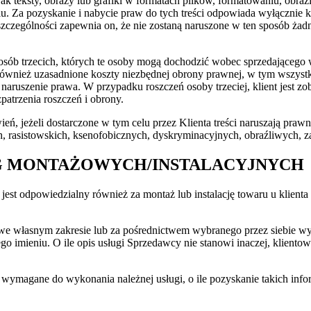
ak teksty, obrazy lub grafiki w formatach plików, formatowaniu, obraz
. Za pozyskanie i nabycie praw do tych treści odpowiada wyłącznie kl
zczególności zapewnia on, że nie zostaną naruszone w ten sposób żadn
a osób trzecich, których te osoby mogą dochodzić wobec sprzedające
si również uzasadnione koszty niezbędnej obrony prawnej, w tym wszy
za naruszenie prawa. W przypadku roszczeń osoby trzeciej, klient jes
atrzenia roszczeń i obrony.
ń, jeżeli dostarczone w tym celu przez Klienta treści naruszają pra
h, rasistowskich, ksenofobicznych, dyskryminacyjnych, obraźliwych, z
UG MONTAŻOWYCH/INSTALACYJNYCH
jest odpowiedzialny również za montaż lub instalację towaru u klien
we własnym zakresie lub za pośrednictwem wybranego przez siebie w
 imieniu. O ile opis usługi Sprzedawcy nie stanowi inaczej, klientow
 wymagane do wykonania należnej usługi, o ile pozyskanie takich in