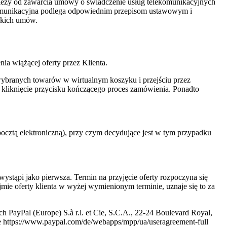
eży od zawarcia umowy o świadczenie usług telekomunikacyjnych
ekomunikacyjna podlega odpowiednim przepisom ustawowym i
akich umów.
ia wiążącej oferty przez Klienta.
wybranych towarów w wirtualnym koszyku i przejściu przez
 kliknięcie przycisku kończącego proces zamówienia. Ponadto
ocztą elektroniczną), przy czym decydujące jest w tym przypadku
ystąpi jako pierwsza. Termin na przyjęcie oferty rozpoczyna się
jmie oferty klienta w wyżej wymienionym terminie, uznaje się to za
 PayPal (Europe) S.à r.l. et Cie, S.C.A., 22-24 Boulevard Royal,
ie https://www.paypal.com/de/webapps/mpp/ua/useragreement-full