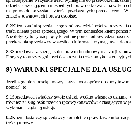
sprzedającemu wszystkie treści wymagane do przetworzenia, takie j
udzielić sprzedającemu niezbędnych praw do korzystania w tym celu
ma prawo do korzystania z treści przekazanych sprzedającemu. W s
znaków towarowych i prawa osobiste.
8.2
Klient zwolni sprzedającego z odpowiedzialności za roszczeni
treści klienta przez sprzedającego. W tym kontekście klient pono
Nie dotyczy to sytuacji, gdy klient nie ponosi odpowiedzialności 
przekazania sprzedawcy wszystkich informacji wymaganych do rozp
8.3
Sprzedawca zastrzega sobie prawo do odmowy realizacji zamówie
Dotyczy to w szczególności dostarczania treści antykonstytucyjnyc
9) WARUNKI SPECJALNE DLA USŁ
Jeżeli zgodnie z treścią umowy sprzedawca oprócz dostawy towaru 
pomiar), to:
9.1
Sprzedawca świadczy swoje usługi, według własnego uznania, 
również z usług osób trzecich (podwykonawców) działających w jego
wykonania żądanej usługi.
9.2
Klient dostarczy sprzedawcy kompletne i prawdziwe informacje
treścią umowy.