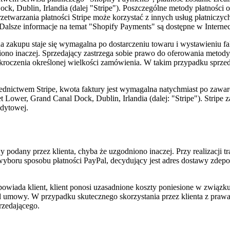
ck, Dublin, Irlandia (dalej "Stripe"). Poszczególne metody płatnośc
zetwarzania płatności Stripe może korzystać z innych usług płatnicz
. Dalsze informacje na temat "Shopify Payments" są dostępne w Interne
 zakupu staje się wymagalna po dostarczeniu towaru i wystawieniu fa
iono inaczej. Sprzedający zastrzega sobie prawo do oferowania metody
ekroczenia określonej wielkości zamówienia. W takim przypadku sprzed
dnictwem Stripe, kwota faktury jest wymagalna natychmiast po zawar
 Lower, Grand Canal Dock, Dublin, Irlandia (dalej: "Stripe"). Stripe 
edytowej.
dany przez klienta, chyba że uzgodniono inaczej. Przy realizacji tran
wyboru sposobu płatności PayPal, decydujący jest adres dostawy zd
dpowiada klient, klient ponosi uzasadnione koszty poniesione w związk
a od umowy. W przypadku skutecznego skorzystania przez klienta z pra
rzedającego.