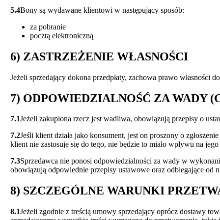
5.4
Bony są wydawane klientowi w następujący sposób:
za pobranie
pocztą elektroniczną
6) ZASTRZEŻENIE WŁASNOŚCI
Jeżeli sprzedający dokona przedpłaty, zachowa prawo własności do
7) ODPOWIEDZIALNOŚĆ ZA WADY 
7.1
Jeżeli zakupiona rzecz jest wadliwa, obowiązują przepisy o us
7.2
Jeśli klient działa jako konsument, jest on proszony o zgłosz
klient nie zastosuje się do tego, nie będzie to miało wpływu na j
7.3
Sprzedawca nie ponosi odpowiedzialności za wady w wykonani
obowiązują odpowiednie przepisy ustawowe oraz odbiegające od 
8) SZCZEGÓLNE WARUNKI PRZETW
8.1
Jeżeli zgodnie z treścią umowy sprzedający oprócz dostawy tow