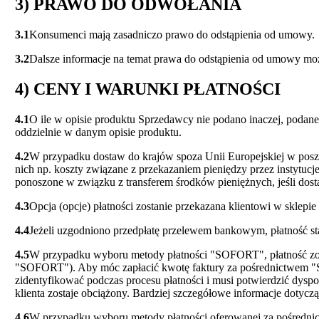
3) PRAWO DO ODWOŁANIA
3.1
Konsumenci mają zasadniczo prawo do odstąpienia od umowy.
3.2
Dalsze informacje na temat prawa do odstąpienia od umowy mo
4) CENY I WARUNKI PŁATNOŚCI
4.1
O ile w opisie produktu Sprzedawcy nie podano inaczej, podan
oddzielnie w danym opisie produktu.
4.2
W przypadku dostaw do krajów spoza Unii Europejskiej w poszcz
nich np. koszty związane z przekazaniem pieniędzy przez instytucj
ponoszone w związku z transferem środków pieniężnych, jeśli dostaw
4.3
Opcja (opcje) płatności zostanie przekazana klientowi w sklepi
4.4
Jeżeli uzgodniono przedpłatę przelewem bankowym, płatność sta
4.5
W przypadku wyboru metody płatności "SOFORT", płatność zo
"SOFORT"). Aby móc zapłacić kwotę faktury za pośrednictwem "S
zidentyfikować podczas procesu płatności i musi potwierdzić dys
klienta zostaje obciążony. Bardziej szczegółowe informacje dotycz
4.6
W przypadku wyboru metody płatności oferowanej za pośrednict