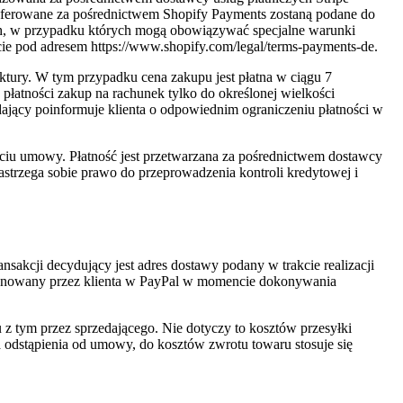
i oferowane za pośrednictwem Shopify Payments zostaną podane do
ych, w przypadku których mogą obowiązywać specjalne warunki
cie pod adresem https://www.shopify.com/legal/terms-payments-de.
ktury. W tym przypadku cena zakupu jest płatna w ciągu 7
 płatności zakup na rachunek tylko do określonej wielkości
ający poinformuje klienta o odpowiednim ograniczeniu płatności w
ciu umowy. Płatność jest przetwarzana za pośrednictwem dostawcy
zastrzega sobie prawo do przeprowadzenia kontroli kredytowej i
sakcji decydujący jest adres dostawy podany w trakcie realizacji
eponowany przez klienta w PayPal w momencie dokonywania
u z tym przez sprzedającego. Nie dotyczy to kosztów przesyłki
wa odstąpienia od umowy, do kosztów zwrotu towaru stosuje się