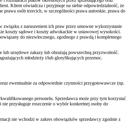
ie i rozmiarach plików określonych przez sprzedającego oraz
ient. Klient oświadcza i przyjmuje na siebie odpowiedzialność, że
e prawa osób trzecich, w szczególności prawa autorskie, prawa do
go w związku z naruszeniem ich praw przez umowne wykorzystanie
stkie koszty sądowe i koszty adwokackie w ustawowej wysokości.
t zobowiązany do niezwłocznego, zgodnego z prawdą i kompletnego
wne lub urzędowe zakazy lub obrażają powszechną przyzwoitość.
agrażających młodzieży i/lub gloryfikujących przemoc.
ta oraz ewentualnie za odpowiednie czynności przygotowawcze (np.
ykwalifikowanego personelu. Sprzedawca może przy tym korzystać
i nie przysługuje roszczenie o wybór konkretnej osoby do
formacji nie wchodzi w zakres obowiązków sprzedawcy zgodnie z