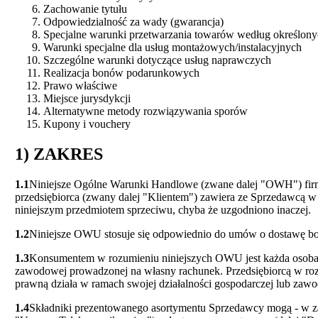
Zachowanie tytułu
Odpowiedzialność za wady (gwarancja)
Specjalne warunki przetwarzania towarów według określonych
Warunki specjalne dla usług montażowych/instalacyjnych
Szczególne warunki dotyczące usług naprawczych
Realizacja bonów podarunkowych
Prawo właściwe
Miejsce jurysdykcji
Alternatywne metody rozwiązywania sporów
Kupony i vouchery
1) ZAKRES
1.1
Niniejsze Ogólne Warunki Handlowe (zwane dalej "OWH") fir
przedsiębiorca (zwany dalej "Klientem") zawiera ze Sprzedawcą 
niniejszym przedmiotem sprzeciwu, chyba że uzgodniono inaczej.
1.2
Niniejsze OWU stosuje się odpowiednio do umów o dostawę bon
1.3
Konsumentem w rozumieniu niniejszych OWU jest każda osoba fiz
zawodowej prowadzonej na własny rachunek. Przedsiębiorcą w roz
prawną działa w ramach swojej działalności gospodarczej lub zaw
1.4
Składniki prezentowanego asortymentu Sprzedawcy mogą - w za