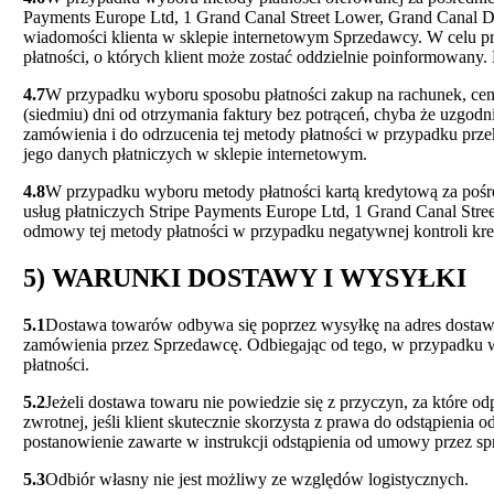
Payments Europe Ltd, 1 Grand Canal Street Lower, Grand Canal Do
wiadomości klienta w sklepie internetowym Sprzedawcy. W celu pr
płatności, o których klient może zostać oddzielnie poinformowany
4.7
W przypadku wyboru sposobu płatności zakup na rachunek, cena
(siedmiu) dni od otrzymania faktury bez potrąceń, chyba że uzgodn
zamówienia i do odrzucenia tej metody płatności w przypadku prz
jego danych płatniczych w sklepie internetowym.
4.8
W przypadku wyboru metody płatności kartą kredytową za pośre
usług płatniczych Stripe Payments Europe Ltd, 1 Grand Canal Street
odmowy tej metody płatności w przypadku negatywnej kontroli kr
5) WARUNKI DOSTAWY I WYSYŁKI
5.1
Dostawa towarów odbywa się poprzez wysyłkę na adres dostawy po
zamówienia przez Sprzedawcę. Odbiegając od tego, w przypadku 
płatności.
5.2
Jeżeli dostawa towaru nie powiedzie się z przyczyn, za które o
zwrotnej, jeśli klient skutecznie skorzysta z prawa do odstąpieni
postanowienie zawarte w instrukcji odstąpienia od umowy przez sp
5.3
Odbiór własny nie jest możliwy ze względów logistycznych.