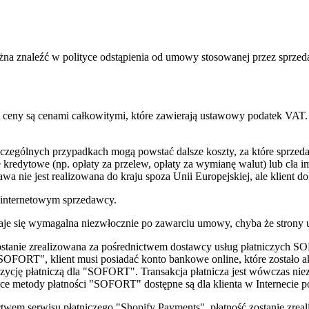
żna znaleźć w polityce odstąpienia od umowy stosowanej przez sprze
e ceny są cenami całkowitymi, które zawierają ustawowy podatek VAT
ególnych przypadkach mogą powstać dalsze koszty, za które sprzedają
e kredytowe (np. opłaty za przelew, opłaty za wymianę walut) lub cła 
a nie jest realizowana do kraju spoza Unii Europejskiej, ale klient do
e internetowym sprzedawcy.
je się wymagalna niezwłocznie po zawarciu umowy, chyba że strony uz
stanie zrealizowana za pośrednictwem dostawcy usług płatniczych
OFORT", klient musi posiadać konto bankowe online, które zostało
pozycję płatniczą dla "SOFORT". Transakcja płatnicza jest wówczas 
ące metody płatności "SOFORT" dostępne są dla klienta w Internecie p
wem serwisu płatniczego "Shopify Payments", płatność zostanie zreal