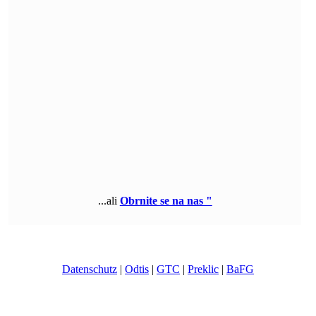
...ali
Obrnite se na nas "
©
ICUserver GmbH
- vse pravice pridržane.
Datenschutz
|
Odtis
|
GTC
|
Preklic
|
BaFG