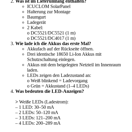
Was ist im Lieferumfang enthalten?
ICUCLOM SolarPanel
Halterung zur Montage
Baumgurt
Ladegerät
2 Kabel:
o DC5521/DC5521 (1 m)
o DC5521/DC4017 (1 m)
Wie lade ich die Akkus das erste Mal?
Akkufach auf der Rückseite öffnen.
Drei identische 18650 Li-Ion Akkus mit
Schutzschaltung einlegen.
Akkus mit dem beigelegten Netzteil im Innenraum
laden.
LEDs zeigen den Ladezustand an:
o Weiß blinkend = Ladevorgang
o Grün = Akkustand (1–4 LEDs)
Was bedeuten die LED-Anzeigen?
>
Weiße LEDs (Ladestrom):
– 1 LED: 30–50 mA
– 2 LEDs: 50–120 mA
– 3 LEDs: 121–200 mA
– 4 LEDs: 200–289 mA