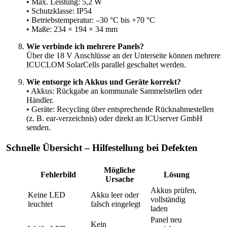
• Max. Leistung: 5,2 W
• Schutzklasse: IP54
• Betriebstemperatur: –30 °C bis +70 °C
• Maße: 234 × 194 × 34 mm
Wie verbinde ich mehrere Panels?
Über die 18 V Anschlüsse an der Unterseite können mehrere
ICUCLOM SolarCells parallel geschaltet werden.
Wie entsorge ich Akkus und Geräte korrekt?
• Akkus: Rückgabe an kommunale Sammelstellen oder
Händler.
• Geräte: Recycling über entsprechende Rücknahmestellen
(z. B. ear-verzeichnis) oder direkt an ICUserver GmbH
senden.
Schnelle Übersicht – Hilfestellung bei Defekten
Mögliche
Fehlerbild
Lösung
Ursache
Akkus prüfen,
Keine LED
Akku leer oder
vollständig
leuchtet
falsch eingelegt
laden
Panel neu
Kein