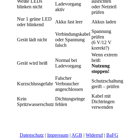
Weiße LEDs
ausrichten
Ladevorgang
blinken nicht
oder Netzteil
aktiv
prüfen
Nur 1 grüne LED
Akku fast leer
Akkus laden
oder blinkend
Spannung
Verbindungskabel
prüfen
Gerät lädt nicht
oder Spannung
(6 V/12 V
falsch
korrekt?)
Wenn extrem
Normal bei
heiß:
Gerät wird heiß
Ladevorgang
Nutzung
stoppen!
Falscher
Schutzschaltung
Kurzschlussgefahr
Verbraucher
greift – prüfen
angeschlossen
Kabel mit
Kein
Dichtungsringe
Dichtringen
Spritzwasserschutz
fehlen
verwenden
©
ICUserver GmbH
– all rights reserved.
Datenschutz
|
Impressum
|
AGB
|
Widerruf
|
BaFG