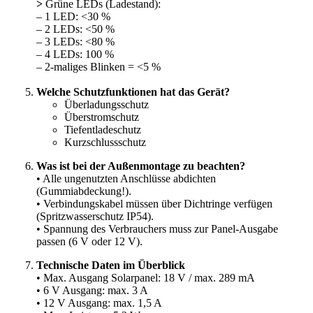
>
Grüne LEDs (Ladestand):
– 1 LED: <30 %
– 2 LEDs: <50 %
– 3 LEDs: <80 %
– 4 LEDs: 100 %
– 2-maliges Blinken = <5 %
Welche Schutzfunktionen hat das Gerät?
Überladungsschutz
Überstromschutz
Tiefentladeschutz
Kurzschlussschutz
Was ist bei der Außenmontage zu beachten?
• Alle ungenutzten Anschlüsse abdichten
(Gummiabdeckung!).
• Verbindungskabel müssen über Dichtringe verfügen
(Spritzwasserschutz IP54).
• Spannung des Verbrauchers muss zur Panel-Ausgabe
passen (6 V oder 12 V).
Technische Daten im Überblick
• Max. Ausgang Solarpanel: 18 V / max. 289 mA
• 6 V Ausgang: max. 3 A
• 12 V Ausgang: max. 1,5 A