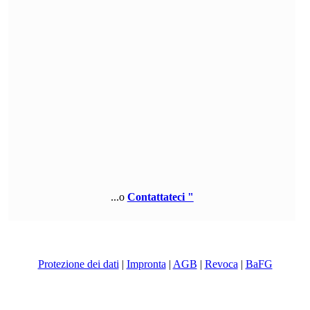
...o
Contattateci "
©
ICUserver GmbH
- tutti i diritti riservati.
Protezione dei dati
|
Impronta
|
AGB
|
Revoca
|
BaFG