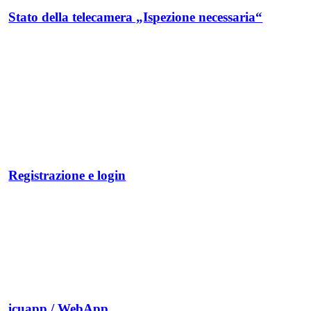
Stato della telecamera „Ispezione necessaria“
Spedizione video - guida passo passo
Registrazione e login
icuapp / WebApp