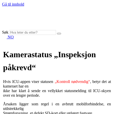
Gå til innhold
Søk
NO
Kamerastatus „Inspeksjon
påkrevd“
Hvis ICU-appen viser statusen
„Kontroll nødvendig“
, betyr det at
kameraet har en
ikke har klart å sende en vellykket statusmelding til ICU-skyen
over en lengre periode.
Årsaken ligger som regel i en avbrutt mobilforbindelse, en
utilstrekkelig
Strømforsyning, et defekt SD-kort eller utdatert fastvare.