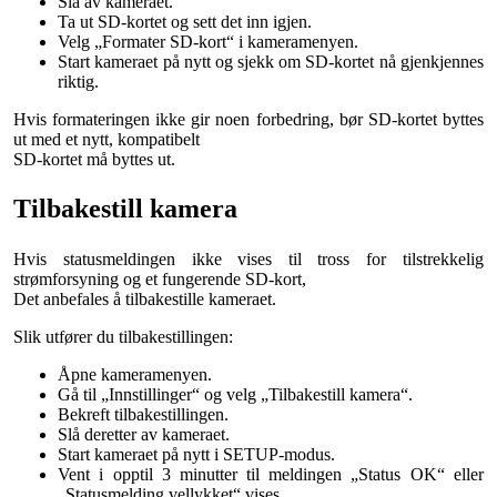
Slå av kameraet.
Ta ut SD-kortet og sett det inn igjen.
Velg „Formater SD-kort“ i kameramenyen.
Start kameraet på nytt og sjekk om SD-kortet nå gjenkjennes
riktig.
Hvis formateringen ikke gir noen forbedring, bør SD-kortet byttes
ut med et nytt, kompatibelt
SD-kortet må byttes ut.
Tilbakestill kamera
Hvis statusmeldingen ikke vises til tross for tilstrekkelig
strømforsyning og et fungerende SD-kort,
Det anbefales å tilbakestille kameraet.
Slik utfører du tilbakestillingen:
Åpne kameramenyen.
Gå til „Innstillinger“ og velg „Tilbakestill kamera“.
Bekreft tilbakestillingen.
Slå deretter av kameraet.
Start kameraet på nytt i SETUP-modus.
Vent i opptil 3 minutter til meldingen „Status OK“ eller
„Statusmelding vellykket“ vises.